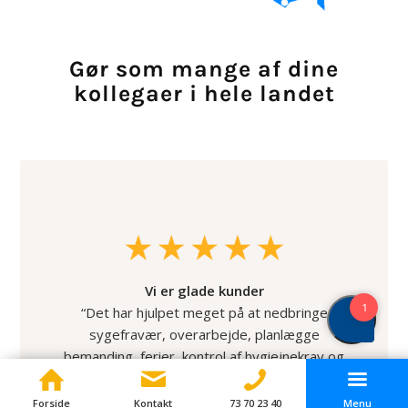
Gør som mange af dine
kollegaer i hele landet
Vi er glade kunder
“Det har hjulpet meget på at nedbringe
sygefravær, overarbejde, planlægge
bemanding, ferier, kontrol af hygiejnekrav og
onboarde medarbejdere.”
Forside
Kontakt
73 70 23 40
Menu