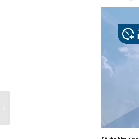
Vi lancerer Danmarks
stærkeste
kvalitetssystem