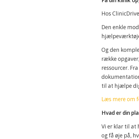
Få din klinik o
Hos ClinicDrive
Den enkle mode
hjælpeværktøje
Og den komple
række opgaver,
ressourcer. Fra
dokumentation 
til at hjælpe d
Læs mere om fo
Hvad er din pl
Vi er klar til a
og få øje på, h