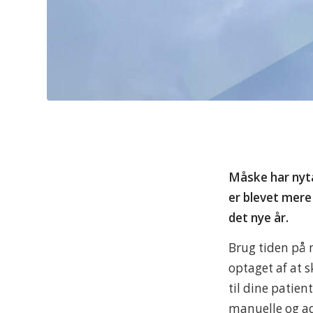
Måske har nytå
er blevet mere
det nye år.
Brug tiden på m
optaget af at s
til dine patie
manuelle og ad