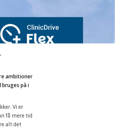
?
re ambitioner
 bruges på i
kker. Vi er
an få mere tid
e alt det