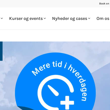
Book en
g
Kurser og events
Nyheder og cases
Om o