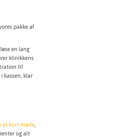
vores pakke af
 løse en lang
er klinikkens
ration til
i kassen, klar
 et kort møde
,
ienter og alt