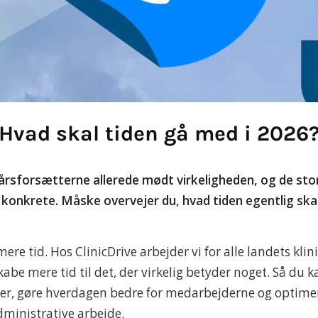
Hvad skal tiden gå med i 2026
rsforsætterne allerede mødt virkeligheden, og de sto
 konkrete. Måske overvejer du, hvad tiden egentlig skal
ere tid. Hos ClinicDrive arbejder vi for alle landets klini
kabe mere tid til det, der virkelig betyder noget. Så du k
nter, gøre hverdagen bedre for medarbejderne og optimer
ministrative arbejde.