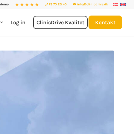
 demo
73 70 23 40
info@clinicdrive.dk
s
Log in
ClinicDrive Kvalitet
Kontakt